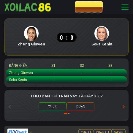
CƯỢC 8XBET
0
:
0
Zheng Qinwen
Sofia Kenin
BẢNG ĐIỂM
S1
S2
S3
Zheng Qinwen
-
-
-
Sofia Kenin
-
-
-
THEO BẠN THÌ TRẬN NÀY TÀI HAY XỈU?
TÀI 0%
XỈU 0%
CHÂU Á
CHÂU ÂU
TÀI XỈU