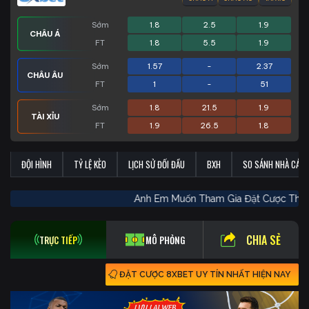
Sớm
1.8
2.5
1.9
CHÂU Á
FT
1.8
5.5
1.9
Sớm
1.57
-
2.37
CHÂU ÂU
FT
1
-
51
Sớm
1.8
21.5
1.9
TÀI XỈU
FT
1.9
26.5
1.8
ĐỘI HÌNH
TỶ LỆ KÈO
LỊCH SỬ ĐỐI ĐẦU
BXH
SO SÁNH NHÀ CÁI
Anh Em Muốn Tham Gia Đặt Cược 
CHIA SẺ
TRỰC TIẾP
MÔ PHỎNG
ĐẶT CƯỢC 8XBET UY TÍN NHẤT HIỆN NAY