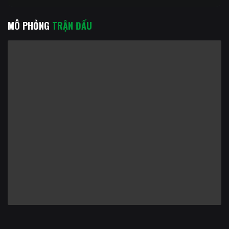
MÔ PHỎNG
TRẬN ĐẤU