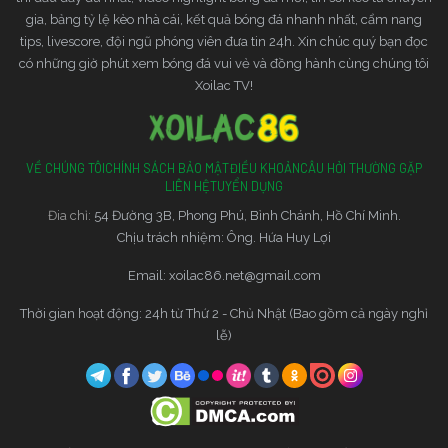
gia, bảng tỷ lệ kèo nhà cái, kết quả bóng đá nhanh nhất, cẩm nang
tips, livescore, đội ngũ phóng viên đưa tin 24h. Xin chúc quý bạn đọc
có những giờ phút xem bóng đá vui vẻ và đồng hành cùng chúng tôi
Xoilac TV!
VỀ CHÚNG TÔI
CHÍNH SÁCH BẢO MẬT
ĐIỀU KHOẢN
CÂU HỎI THƯỜNG GẶP
LIÊN HỆ
TUYỂN DỤNG
Đia chỉ:
54 Đường 3B, Phong Phú, Bình Chánh, Hồ Chí Minh.
Chịu trách nhiệm: Ông. Hứa Huy Lợi
Email:
xoilac86.net@gmail.com
Thời gian hoạt động: 24h từ Thứ 2 - Chủ Nhật (Bao gồm cả ngày nghỉ
lễ)