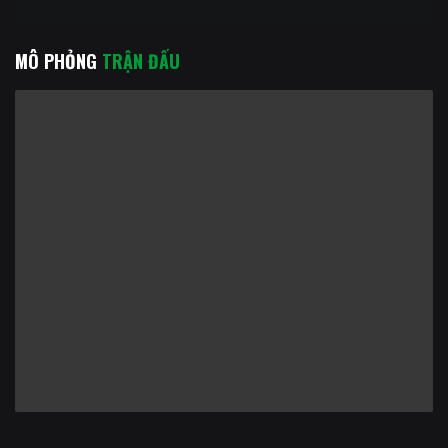
MÔ PHỎNG
TRẬN ĐẤU