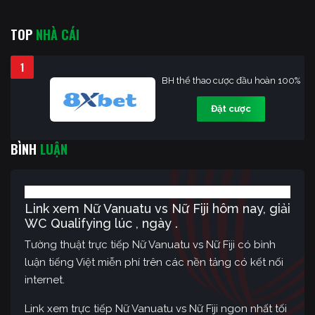
TOP
NHÀ CÁI
1
BH thể thao cược đầu hoàn 100%
Đặt cược
BÌNH
LUẬN
Link xem Nữ Vanuatu vs Nữ Fiji hôm nay, giải
WC Qualifying lúc , ngày .
Tường thuật trực tiếp Nữ Vanuatu vs Nữ Fiji có bình
luận tiếng Việt miễn phí trên các nền tảng có kết nối
internet.
Link xem trực tiếp Nữ Vanuatu vs Nữ Fiji ngon nhất tối