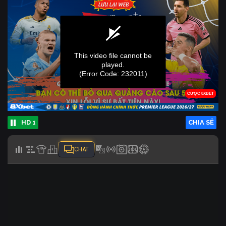
HD 1
CHIA SẺ
CHAT