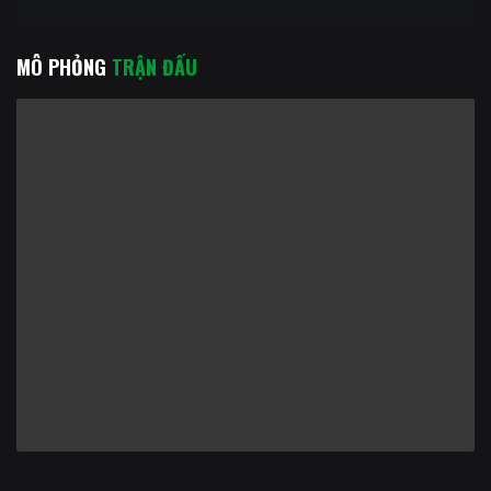
MÔ PHỎNG
TRẬN ĐẤU