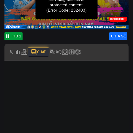
HD 1
CHIA SẺ
CHAT