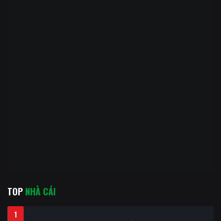
TOP
NHÀ CÁI
1