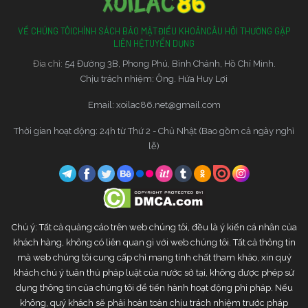
VỀ CHÚNG TÔI
CHÍNH SÁCH BẢO MẬT
ĐIỀU KHOẢN
CÂU HỎI THƯỜNG GẶP
LIÊN HỆ
TUYỂN DỤNG
Đia chỉ:
54 Đường 3B, Phong Phú, Bình Chánh, Hồ Chí Minh.
Chịu trách nhiệm: Ông. Hứa Huy Lợi
Email:
xoilac86.net@gmail.com
Thời gian hoạt động: 24h từ Thứ 2 - Chủ Nhật (Bao gồm cả ngày nghỉ
lễ)
Chú ý: Tất cả quảng cáo trên web chúng tôi, đều là ý kiến cá nhân của
khách hàng, không có liên quan gì với web chúng tôi. Tất cả thông tin
mà web chúng tôi cung cấp chỉ mang tính chất tham khảo, xin quý
khách chú ý tuân thủ pháp luật của nước sở tại, không được phép sử
dụng thông tin của chúng tôi để tiến hành hoạt động phi pháp. Nếu
không, quý khách sẽ phải hoàn toàn chịu trách nhiệm trước pháp